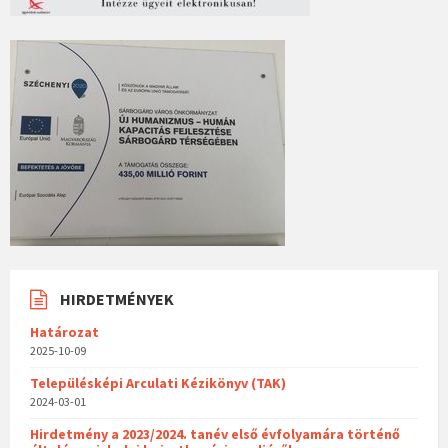
HIRDETMÉNYEK
Határozat
2025-10-09
Településképi Arculati Kézikönyv (TAK)
2024-03-01
Hirdetmény a 2023/2024. tanév első évfolyamára történő