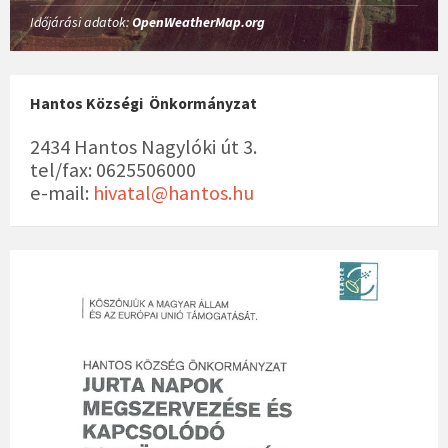
Időjárási adatok:
OpenWeatherMap.org
Hantos Községi Önkormányzat
2434 Hantos Nagylóki út 3.
tel/fax: 0625506000
e-mail:
hivatal@hantos.hu