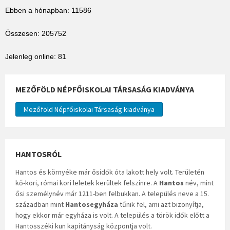
Ebben a hónapban: 11586
Összesen: 205752
Jelenleg online: 81
MEZŐFÖLD NÉPFŐISKOLAI TÁRSASÁG KIADVÁNYA
Mezőföld Népfőiskolai Társaság kiadványa
HANTOSRÓL
Hantos és környéke már ősidők óta lakott hely volt. Területén
kő-kori, római kori leletek kerültek felszínre. A
Hantos
név, mint
ősi személynév már 1211-ben felbukkan. A település neve a 15.
században mint
Hantosegyháza
tűnik fel, ami azt bizonyítja,
hogy ekkor már egyháza is volt. A település a török idők előtt a
Hantosszéki kun kapitányság központja volt.