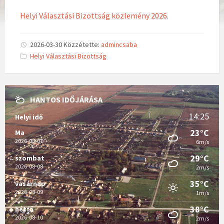
Helyi Választási Bizottság közlemény 2026.
2026-03-30
Közzétette:
admincsaba
C
Helyi Választási Bizottság
a
t
e
g
o
r
HANTOS IDŐJÁRÁSA
i
e
14:25
Helyi idő
s
:
23°C
Ma
2026-08-07
6m/s
29°C
szombat
2026-08-08
2m/s
35°C
vasárnap
2026-08-09
1m/s
38°C
hétfő
2026-08-10
2m/s