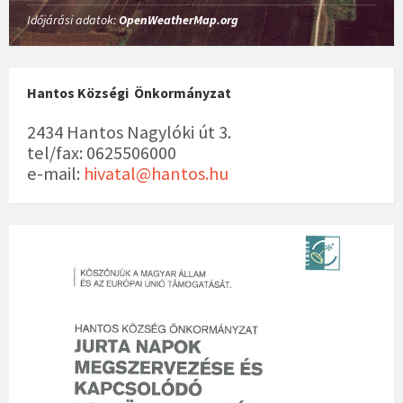
Időjárási adatok:
OpenWeatherMap.org
Hantos Községi Önkormányzat
2434 Hantos Nagylóki út 3.
tel/fax: 0625506000
e-mail:
hivatal@hantos.hu