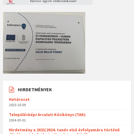
HIRDETMÉNYEK
Határozat
2025-10-09
Településképi Arculati Kézikönyv (TAK)
2024-03-01
Hirdetmény a 2023/2024. tanév első évfolyamára történő