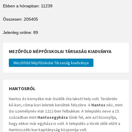
Ebben a hónapban: 11239
Összesen: 205405
Jelenleg online: 89
MEZŐFÖLD NÉPFŐISKOLAI TÁRSASÁG KIADVÁNYA
Mezőföld Népfőiskolai Társaság kiadványa
HANTOSRÓL
Hantos és környéke már ősidők óta lakott hely volt. Területén
kő-kori, római kori leletek kerültek felszínre. A
Hantos
név, mint
ősi személynév már 1211-ben felbukkan. A település neve a 15.
században mint
Hantosegyháza
tűnik fel, ami azt bizonyítja,
hogy ekkor már egyháza is volt. A település a török idők előtt a
Hantosszéki kun kapitányság központja volt.