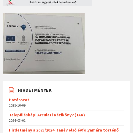
HIRDETMÉNYEK
Határozat
2025-10-09
Településképi Arculati Kézikönyv (TAK)
2024-03-01
Hirdetmény a 2023/2024. tanév első évfolyamára történő