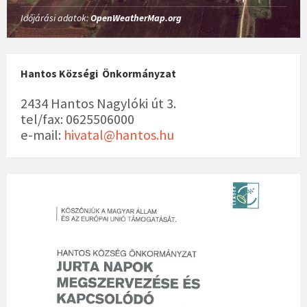
Időjárási adatok:
OpenWeatherMap.org
Hantos Községi Önkormányzat
2434 Hantos Nagylóki út 3.
tel/fax: 0625506000
e-mail:
hivatal@hantos.hu