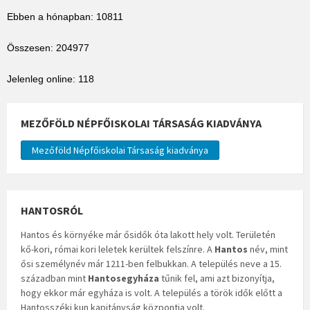
Ebben a hónapban: 10811
Összesen: 204977
Jelenleg online: 118
MEZŐFÖLD NÉPFŐISKOLAI TÁRSASÁG KIADVÁNYA
Mezőföld Népfőiskolai Társaság kiadványa
HANTOSRÓL
Hantos és környéke már ősidők óta lakott hely volt. Területén
kő-kori, római kori leletek kerültek felszínre. A
Hantos
név, mint
ősi személynév már 1211-ben felbukkan. A település neve a 15.
században mint
Hantosegyháza
tűnik fel, ami azt bizonyítja,
hogy ekkor már egyháza is volt. A település a török idők előtt a
Hantosszéki kun kapitányság központja volt.