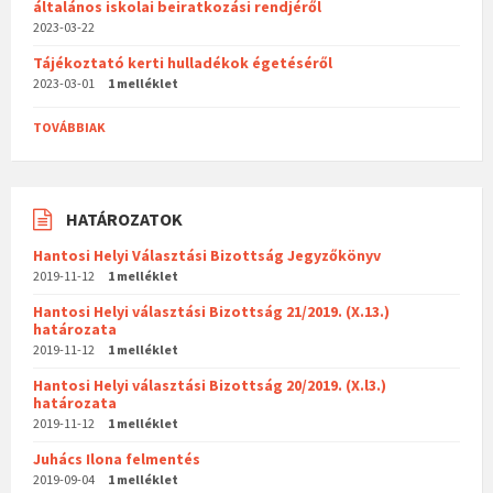
általános iskolai beiratkozási rendjéről
2023-03-22
Tájékoztató kerti hulladékok égetéséről
2023-03-01
1 melléklet
TOVÁBBIAK
HATÁROZATOK
Hantosi Helyi Választási Bizottság Jegyzőkönyv
2019-11-12
1 melléklet
Hantosi Helyi választási Bizottság 21/2019. (X.13.)
határozata
2019-11-12
1 melléklet
Hantosi Helyi választási Bizottság 20/2019. (X.l3.)
határozata
2019-11-12
1 melléklet
Juhács Ilona felmentés
2019-09-04
1 melléklet