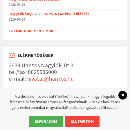
2026-07-22
Jegyzőkönyv 2026.06.25. Rendkívüli ülésről
2026-07-09
TOVÁBBI DOKUMENTUMOK
ELÉRHETŐSÉGEK
2434 Hantos Nagylóki út 3.
tel/fax: 0625506000
e-mail:
hivatal@hantos.hu
A weboldalon cookie-kat ("sütiket") használunk, hogy a legjobb
felhasználói élményt nyújthassuk látogatóinknak. A cookie beállítások
igény esetén bármikor megváltoztathatók a böngésző beállításaiban.
© 2023 Hantos község hivatalos weboldala Készítette:
WordPress Master weboldal
készítés
ELFOGADOM
ELUTASÍTOM