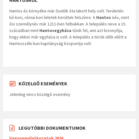
HANTOSRÓL
Hantos és környéke már ősidők óta lakott hely volt. Területén
kő-kori, római kori leletek kerültek felszínre. A
Hantos
név, mint
ősi személynév már 1211-ben felbukkan. A település neve a 15.
században mint
Hantosegyháza
tűnik fel, ami azt bizonyítja,
hogy ekkor már egyháza is volt. A település a török idők előtt a
Hantosszéki kun kapitányság központja volt.
KÖZELGŐ ESEMÉNYEK
Jelenleg nincs közelgő esemény
LEGUTÓBBI DOKUMENTUMOK
Vagyonnyilatkozatok 2026