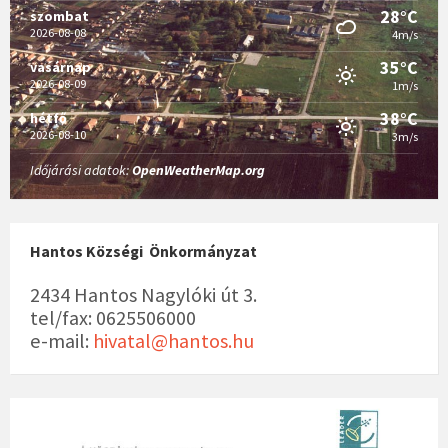
28°C
szombat
2026-08-08
4m/s
35°C
vasárnap
2026-08-09
1m/s
38°C
hétfő
2026-08-10
3m/s
Időjárási adatok:
OpenWeatherMap.org
Hantos Községi Önkormányzat
2434 Hantos Nagylóki út 3.
tel/fax: 0625506000
e-mail:
hivatal@hantos.hu