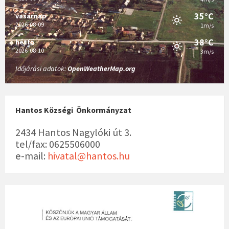
35°C
vasárnap
2026-08-09
1m/s
38°C
hétfő
2026-08-10
3m/s
Időjárási adatok:
OpenWeatherMap.org
Hantos Községi Önkormányzat
2434 Hantos Nagylóki út 3.
tel/fax: 0625506000
e-mail:
hivatal@hantos.hu