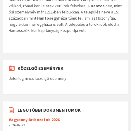
kő-kori, római kori leletek kerültek felszínre. A
Hantos
név, mint
ősi személynév már 1211-ben felbukkan. A település neve a 15.
században mint
Hantosegyháza
tűnik fel, ami azt bizonyítja,
hogy ekkor már egyháza is volt. A település a török idők előtt a
Hantosszéki kun kapitányság központja volt.
KÖZELGŐ ESEMÉNYEK
Jelenleg nincs közelgő esemény
LEGUTÓBBI DOKUMENTUMOK
Vagyonnyilatkozatok 2026
2026-07-22