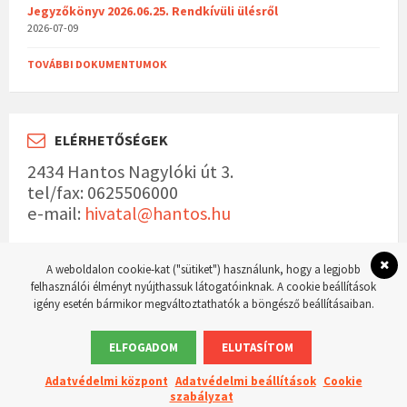
Jegyzőkönyv 2026.06.25. Rendkívüli ülésről
2026-07-09
TOVÁBBI DOKUMENTUMOK
ELÉRHETŐSÉGEK
2434 Hantos Nagylóki út 3.
tel/fax: 0625506000
e-mail:
hivatal@hantos.hu
A weboldalon cookie-kat ("sütiket") használunk, hogy a legjobb
felhasználói élményt nyújthassuk látogatóinknak. A cookie beállítások
igény esetén bármikor megváltoztathatók a böngésző beállításaiban.
© 2023 Hantos község hivatalos weboldala Készítette:
WordPress Master weboldal
készítés
ELFOGADOM
ELUTASÍTOM
Adatvédelmi központ
Adatvédelmi beállítások
Cookie
szabályzat