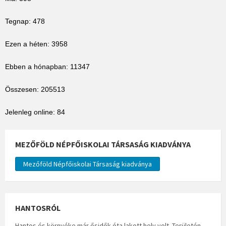
Tegnap: 478
Ezen a héten: 3958
Ebben a hónapban: 11347
Összesen: 205513
Jelenleg online: 84
MEZŐFÖLD NÉPFŐISKOLAI TÁRSASÁG KIADVÁNYA
Mezőföld Népfőiskolai Társaság kiadványa
HANTOSRÓL
Hantos és környéke már ősidők óta lakott hely volt. Területén