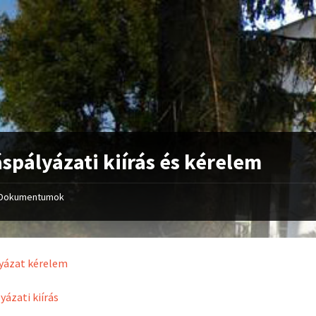
spályázati kiírás és kérelem
Dokumentumok
yázat kérelem
yázati kiírás