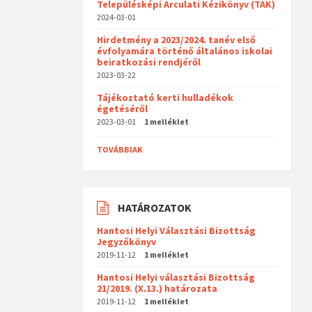
Településképi Arculati Kézikönyv (TAK)
2024-03-01
Hirdetmény a 2023/2024. tanév első
évfolyamára történő általános iskolai
beiratkozási rendjéről
2023-03-22
Tájékoztató kerti hulladékok
égetéséről
2023-03-01
1 melléklet
TOVÁBBIAK
HATÁROZATOK
Hantosi Helyi Választási Bizottság
Jegyzőkönyv
2019-11-12
1 melléklet
Hantosi Helyi választási Bizottság
21/2019. (X.13.) határozata
2019-11-12
1 melléklet