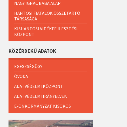
NAGY IGNÁC BABA ALAP
HANTOSI FIATALOK ÖSSZETARTÓ
TÁRSASÁGA
KISHANTOSI VIDÉKFEJLESZTÉSI
KÖZPONT
KÖZÉRDEKŰ ADATOK
EGÉSZSÉGÜGY
ÓVODA
ADATVÉDELMI KÖZPONT
ADATVÉDELMI IRÁNYELVEK
E-ÖNKORMÁNYZAT KISOKOS