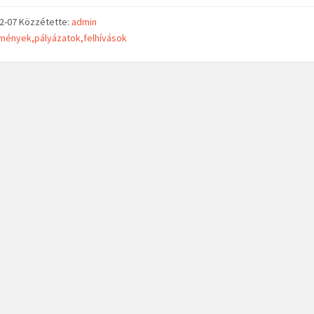
02-07
Közzétette:
admin
mények,pályázatok,felhívások