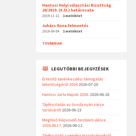
Hantosi Helyi választási Bizottság
20/2019. (X.l3.) határozata
2019-11-12
1 melléklet
Juhács Ilona felmentés
2019-09-04
1 melléklet
TOVÁBBIAK
LEGUTÓBBI BEJEGYZÉSEK
Értesítő tanévkezdési támogatás
lehetőségéről 2026
2026-07-20
Hantosi Jurta Napok 2026.
2026-06-26
Tájékoztatás az óvoda nyári zárva
tartásáról!
2026-06-23
Meghívó Képviselő-testületi ülésre
2026.06.17.
2026-06-12
Tájékoztató személyi igazolványokról