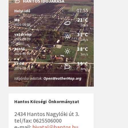
HANTOS IDŐJÁRÁSA
07:55
Helyi idő
21°C
Ma
2026-08-08
2m/s
32°C
vasárnap
2026-08-09
1m/s
38°C
hétfő
2026-08-10
3m/s
39°C
kedd
2026-08-11
4m/s
Időjárási adatok:
OpenWeatherMap.org
Hantos Községi Önkormányzat
2434 Hantos Nagylóki út 3.
tel/fax: 0625506000
e-mail:
hivatal@hantos.hu