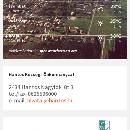
28°C
szombat
2026-08-08
4m/s
35°C
vasárnap
2026-08-09
1m/s
38°C
hétfő
2026-08-10
3m/s
Időjárási adatok:
OpenWeatherMap.org
Hantos Községi Önkormányzat
2434 Hantos Nagylóki út 3.
tel/fax: 0625506000
e-mail:
hivatal@hantos.hu