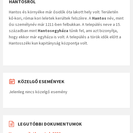
HANTOSRÓL
Hantos és környéke már ősidők óta lakott hely volt. Területén
kő-kori, római kori leletek kerültek felszínre. A
Hantos
név, mint
ősi személynév már 1211-ben felbukkan. A település neve a 15.
században mint
Hantosegyháza
tűnik fel, ami azt bizonyítja,
hogy ekkor már egyháza is volt. A település a török idők előtt a
Hantosszéki kun kapitányság központja volt.
KÖZELGŐ ESEMÉNYEK
Jelenleg nincs közelgő esemény
LEGUTÓBBI DOKUMENTUMOK