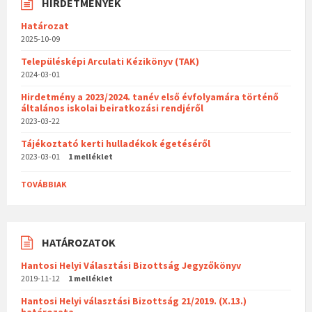
HIRDETMÉNYEK
Határozat
2025-10-09
Településképi Arculati Kézikönyv (TAK)
2024-03-01
Hirdetmény a 2023/2024. tanév első évfolyamára történő
általános iskolai beiratkozási rendjéről
2023-03-22
Tájékoztató kerti hulladékok égetéséről
2023-03-01
1 melléklet
TOVÁBBIAK
HATÁROZATOK
Hantosi Helyi Választási Bizottság Jegyzőkönyv
2019-11-12
1 melléklet
Hantosi Helyi választási Bizottság 21/2019. (X.13.)