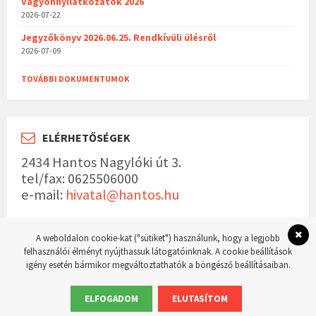
Vagyonnyilatkozatok 2026
2026-07-22
Jegyzőkönyv 2026.06.25. Rendkívüli ülésről
2026-07-09
TOVÁBBI DOKUMENTUMOK
ELÉRHETŐSÉGEK
2434 Hantos Nagylóki út 3.
tel/fax: 0625506000
e-mail:
hivatal@hantos.hu
A weboldalon cookie-kat ("sütiket") használunk, hogy a legjobb
felhasználói élményt nyújthassuk látogatóinknak. A cookie beállítások
igény esetén bármikor megváltoztathatók a böngésző beállításaiban.
© 2023 Hantos község hivatalos weboldala Készítette:
WordPress Master weboldal
készítés
ELFOGADOM
ELUTASÍTOM