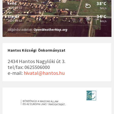
38°C
kedd
2026-08-11
5m/s
34°C
szerda
2026-08-12
4m/s
Időjárási adatok:
OpenWeatherMap.org
Hantos Községi Önkormányzat
2434 Hantos Nagylóki út 3.
tel/fax: 0625506000
e-mail:
hivatal@hantos.hu