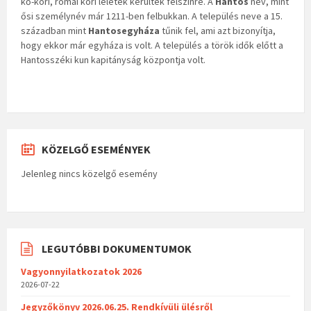
kő-kori, római kori leletek kerültek felszínre. A
Hantos
név, mint
ősi személynév már 1211-ben felbukkan. A település neve a 15.
században mint
Hantosegyháza
tűnik fel, ami azt bizonyítja,
hogy ekkor már egyháza is volt. A település a török idők előtt a
Hantosszéki kun kapitányság központja volt.
KÖZELGŐ ESEMÉNYEK
Jelenleg nincs közelgő esemény
LEGUTÓBBI DOKUMENTUMOK
Vagyonnyilatkozatok 2026
2026-07-22
Jegyzőkönyv 2026.06.25. Rendkívüli ülésről