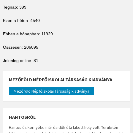
Tegnap: 399
Ezen a héten: 4540
Ebben a hónapban: 11929
Összesen: 206095
Jelenleg online: 81
MEZŐFÖLD NÉPFŐISKOLAI TÁRSASÁG KIADVÁNYA
Mezőföld Népfőiskolai Társaság kiadványa
HANTOSRÓL
Hantos és környéke már ősidők óta lakott hely volt. Területén