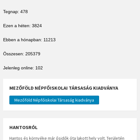
Tegnap: 478
Ezen a héten: 3824
Ebben a hónapban: 11213
Összesen: 205379
Jelenleg online: 102
MEZŐFÖLD NÉPFŐISKOLAI TÁRSASÁG KIADVÁNYA
Mezőföld Népfőiskolai Társaság kiadványa
HANTOSRÓL
Hantos és környéke már ősidők óta lakott hely volt. Területén