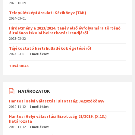
2025-10-09
Településképi Arculati Kézikönyv (TAK)
2024-03-01
Hirdetmény a 2023/2024. tanév első évfolyamára történő
általános iskolai beiratkozási rendjéről
2023-03-22
Tájékoztató kerti hulladékok égetéséről
2023-03-01
1 melléklet
TOVÁBBIAK
HATÁROZATOK
Hantosi Helyi Választási Bizottság Jegyzőkönyv
2019-11-12
1 melléklet
Hantosi Helyi választási Bizottság 21/2019. (X.13.)
határozata
2019-11-12
1 melléklet