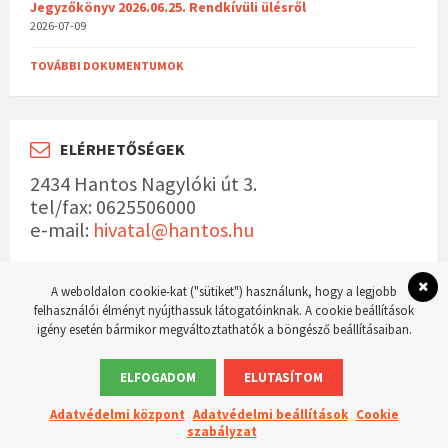
Jegyzőkönyv 2026.06.25. Rendkívüli ülésről
2026-07-09
TOVÁBBI DOKUMENTUMOK
ELÉRHETŐSÉGEK
2434 Hantos Nagylóki út 3.
tel/fax: 0625506000
e-mail:
hivatal@hantos.hu
A weboldalon cookie-kat ("sütiket") használunk, hogy a legjobb
felhasználói élményt nyújthassuk látogatóinknak. A cookie beállítások
igény esetén bármikor megváltoztathatók a böngésző beállításaiban.
© 2023 Hantos község hivatalos weboldala Készítette:
WordPress Master weboldal
készítés
ELFOGADOM
ELUTASÍTOM
Adatvédelmi központ
Adatvédelmi beállítások
Cookie
szabályzat