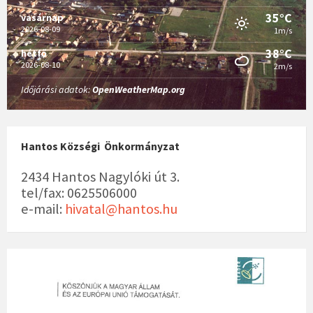
35°C
vasárnap
2026-08-09
1m/s
38°C
hétfő
2026-08-10
2m/s
Időjárási adatok:
OpenWeatherMap.org
Hantos Községi Önkormányzat
2434 Hantos Nagylóki út 3.
tel/fax: 0625506000
e-mail:
hivatal@hantos.hu