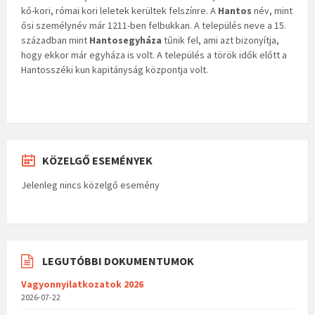
kő-kori, római kori leletek kerültek felszínre. A
Hantos
név, mint
ősi személynév már 1211-ben felbukkan. A település neve a 15.
században mint
Hantosegyháza
tűnik fel, ami azt bizonyítja,
hogy ekkor már egyháza is volt. A település a török idők előtt a
Hantosszéki kun kapitányság központja volt.
KÖZELGŐ ESEMÉNYEK
Jelenleg nincs közelgő esemény
LEGUTÓBBI DOKUMENTUMOK
Vagyonnyilatkozatok 2026
2026-07-22