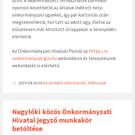
úton. A bejelentkezett felhasználók bármikor
nyomon követhetik az általuk indított helyi
önkormányzati ügyeket, így pár kattintás után
megtekinthetik, hol tart az adott ügy, illetve az
előzetesen már kitöltött űrlapjaikat is könnyedén
elérhetik.
Az Önkormányzati Hivatali Portál az
https://e-
onkormanyzat.gov.hu
weboldalon és településünk
weboldalán is elérhető.
2019-04-16
itt
Közérdekű információk, felhívások
Nagylóki közös Önkormányzati
Hivatal jegyző munkakör
betöltése