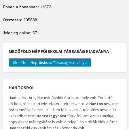
Ebben a hónapban: 11672
Összesen: 205838
Jelenleg online: 67
MEZŐFÖLD NÉPFŐISKOLAI TÁRSASÁG KIADVÁNYA
Mezőföld Népfőiskolai Társaság kiadványa
HANTOSRÓL
Hantos és környéke már ősidők óta lakott hely volt. Területén
kő-kori, római kori leletek kerültek felszínre. A
Hantos
név, mint
ősi személynév már 1211-ben felbukkan. A település neve a 15.
században mint
Hantosegyháza
tűnik fel, ami azt bizonyítja,
hogy ekkor már egyháza is volt. A település a török idők előtt a
Hantosszéki kun kapitányság központja volt.