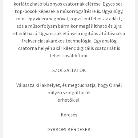
korlátozható bizonyos csatornák elérése. Egyes set-
top-boxok képesek a műsorrögzítésre is. Ugyanúgy,
mint egy videomagnóval, rögzíteni lehet az adást,
sőt a műsorfolyam bármikor megállítható és újra
elindítható. Ugyancsak előnye a digitális átállásnak a
frekvenciatakarékos technológia. Egy analóg
csatorna helyén akár kilenc digitális csatornát is
lehet továbbítani.
SZOLGÁLTATÓK
Válassza ki lakhelyét, és megtudhatja, hogy Önnél
milyen szolgáltatók
érhetők el.
Keresés
GYAKORI KÉRDÉSEK