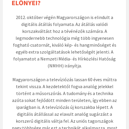
ELŐNYEI?
2012. október végén Magyarországon is elindult a
digitális átállás folyamata. Az átállás valódi
korszakváltást hoz a tévénézők számára. A
legmodernebb technológia még több ingyenesen
fogható csatornát, kiváló kép- és hangminőséget és
egyéb extra szolgáltatások lehetőségét jelenti. A
folyamatot a Nemzeti Média- és Hírközlési Hatóság
(NMHH) irányítja.
Magyarországon a televíziózás lassan 60 éves múltra
tekint vissza. A kezdetektől fogva analóg jelekkel
történt a műsorszórás. A tudomány és a technika
azóta sokat fejlődött minden területen, így ebben az
iparágban is. A televíziózás új korszakba lépett. A
digitális átállással az elavult analóg sugárzást a
korszerű digitális váltja fel. Az uniós tagországok
nagy többsége már ezt a technikát alkalmazza, most