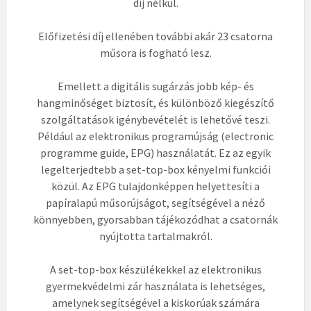
díj nélkül.
Előfizetési díj ellenében további akár 23 csatorna
műsora is fogható lesz.
Emellett a digitális sugárzás jobb kép- és
hangminőséget biztosít, és különböző kiegészítő
szolgáltatások igénybevételét is lehetővé teszi.
Például az elektronikus programújság (electronic
programme guide, EPG) használatát. Ez az egyik
legelterjedtebb a set-top-box kényelmi funkciói
közül. Az EPG tulajdonképpen helyettesíti a
papíralapú műsorújságot, segítségével a néző
könnyebben, gyorsabban tájékozódhat a csatornák
nyújtotta tartalmakról.
A set-top-box készülékekkel az elektronikus
gyermekvédelmi zár használata is lehetséges,
amelynek segítségével a kiskorúak számára