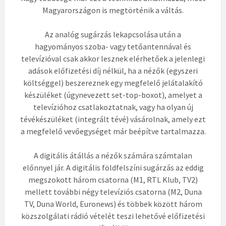
Magyarországon is megtörténik a váltás.
Az analóg sugárzás lekapcsolása után a
hagyományos szoba- vagy tetőantennával és
televízióval csak akkor lesznek elérhetőek a jelenlegi
adások előfizetési díj nélkül, ha a nézők (egyszeri
költséggel) beszereznek egy megfelelő jelátalakító
készüléket (úgynevezett set-top-boxot), amelyet a
televízióhoz csatlakoztatnak, vagy ha olyan új
tévékészüléket (integrált tévé) vásárolnak, amely ezt
a megfelelő vevőegységet már beépítve tartalmazza.
A digitális átállás a nézők számára számtalan
előnnyel jár. A digitális földfelszíni sugárzás az eddig
megszokott három csatorna (M1, RTL Klub, TV2)
mellett további négy televíziós csatorna (M2, Duna
TV, Duna World, Euronews) és többek között három
közszolgálati rádió vételét teszi lehetővé előfizetési