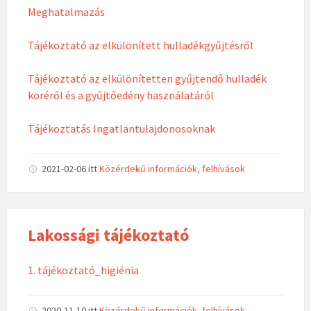
Meghatalmazás
Tájékoztató az elkülönített hulladékgyűjtésről
Tájékoztató az elkülönítetten gyűjtendő hulladék
köréről és a gyűjtőedény használatáról
Tájékoztatás Ingatlantulajdonosoknak
2021-02-06
itt
Közérdekű információk, felhívások
Lakossági tájékoztató
1. tájékoztató_higiénia
2020-11-10
itt
Közérdekű információk, felhívások