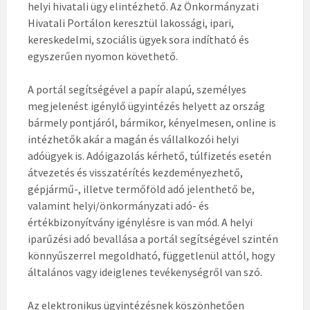
helyi hivatali ügy elintézhető. Az Önkormányzati
Hivatali Portálon keresztül lakossági, ipari,
kereskedelmi, szociális ügyek sora indítható és
egyszerűen nyomon követhető.
A portál segítségével a papír alapú, személyes
megjelenést igénylő ügyintézés helyett az ország
bármely pontjáról, bármikor, kényelmesen, online is
intézhetők akár a magán és vállalkozói helyi
adóügyek is. Adóigazolás kérhető, túlfizetés esetén
átvezetés és visszatérítés kezdeményezhető,
gépjármű-, illetve termőföld adó jelenthető be,
valamint helyi/önkormányzati adó- és
értékbizonyítvány igénylésre is van mód. A helyi
iparűzési adó bevallása a portál segítségével szintén
könnyűszerrel megoldható, függetlenül attól, hogy
általános vagy ideiglenes tevékenységről van szó.
Az elektronikus ügyintézésnek köszönhetően