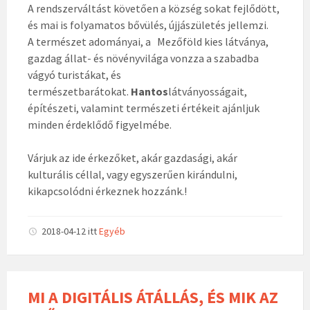
A rendszerváltást követően a község sokat fejlődött,
és mai is folyamatos bővülés, újjászületés jellemzi.
A természet adományai, a Mezőföld kies látványa,
gazdag állat- és növényvilága vonzza a szabadba
vágyó turistákat, és
természetbarátokat.
Hantos
látványosságait,
építészeti, valamint természeti értékeit ajánljuk
minden érdeklődő figyelmébe.
Várjuk az ide érkezőket, akár gazdasági, akár
kulturális céllal, vagy egyszerűen kirándulni,
kikapcsolódni érkeznek hozzánk.!
2018-04-12
itt
Egyéb
MI A DIGITÁLIS ÁTÁLLÁS, ÉS MIK AZ