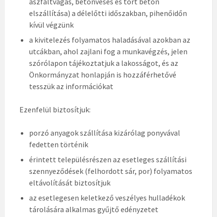
aszfaltvágás, betonvésés és tört beton
elszállítása) a délelőtti időszakban, pihenőidőn
kívül végzünk
a kivitelezés folyamatos haladásával azokban az
utcákban, ahol zajlani fog a munkavégzés, jelen
szórólapon tájékoztatjuk a lakosságot, és az
Önkormányzat honlapján is hozzáférhetővé
tesszük az információkat
Ezenfelül biztosítjuk:
porzó anyagok szállítása kizárólag ponyvával
fedetten történik
érintett településrészen az esetleges szállítási
szennyeződések (felhordott sár, por) folyamatos
eltávolítását biztosítjuk
az esetlegesen keletkező veszélyes hulladékok
tárolására alkalmas gyűjtő edényzetet