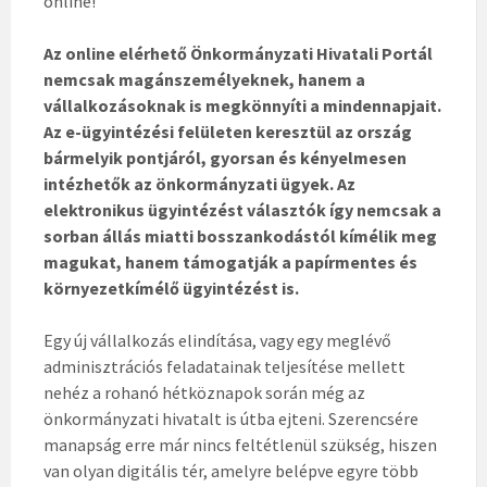
online!
Az online elérhető Önkormányzati Hivatali Portál
nemcsak magánszemélyeknek, hanem a
vállalkozásoknak is megkönnyíti a mindennapjait.
Az e-ügyintézési felületen keresztül az ország
bármelyik pontjáról, gyorsan és kényelmesen
intézhetők az önkormányzati ügyek. Az
elektronikus ügyintézést választók így nemcsak a
sorban állás miatti bosszankodástól kímélik meg
magukat, hanem támogatják a papírmentes és
környezetkímélő ügyintézést is.
Egy új vállalkozás elindítása, vagy egy meglévő
adminisztrációs feladatainak teljesítése mellett
nehéz a rohanó hétköznapok során még az
önkormányzati hivatalt is útba ejteni. Szerencsére
manapság erre már nincs feltétlenül szükség, hiszen
van olyan digitális tér, amelyre belépve egyre több