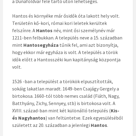
a Dunaföldvár felé tartó úton lehetséges.
Hantos és környéke már ősidők óta lakott hely volt.
Területén kő-kori, római kori leletek kerültek
felszínre. A
Hantos
név, mint ősi személynév már
1211-ben felbukkan. A település neve a 15. században
mint
Hantosegyháza
tűnik fel, ami azt bizonyítja,
hogy ekkor már egyháza is volt. A település a török
idők előtt a Hantosszéki kun kapitányság központja
volt.
1526 -ban a települést a törökök elpusztították,
sokáig lakatlan maradt. 1649-ben Csajágy Gergely a
birtokosa. 1660-tól több nemes család (Fiáth, Nagy,
Batthyány, Zichy, Sennyey, stb) is birtokosa volt. A
XVIII. század-ban mint két különálló település (
Kis-
és Nagyhantos
) van feltüntetve. Ezek egyesüléséből
született az 20. században a jelenlegi
Hantos
.