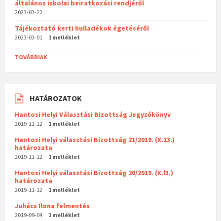
általános iskolai beiratkozási rendjéről
2023-03-22
Tájékoztató kerti hulladékok égetéséről
2023-03-01
1 melléklet
TOVÁBBIAK
HATÁROZATOK
Hantosi Helyi Választási Bizottság Jegyzőkönyv
2019-11-12
1 melléklet
Hantosi Helyi választási Bizottság 21/2019. (X.13.)
határozata
2019-11-12
1 melléklet
Hantosi Helyi választási Bizottság 20/2019. (X.l3.)
határozata
2019-11-12
1 melléklet
Juhács Ilona felmentés
2019-09-04
1 melléklet