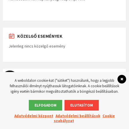
KÖZELGŐ ESEMÉNYEK
Jelenleg nincs közelgő esemény
LEGUTÓBBI DOKUMENTUMOK
A weboldalon cookie-kat ("sütiket") használunk, hogy a legjobb
felhasználói élményt nyújthassuk látogatóinknak. A cookie beállítások
Vagyonnyilatkozatok 2026
igény esetén bármikor megváltoztathatók a böngésző beállításaiban.
2026-07-22
Jegyzőkönyv 2026.06.25. Rendkívüli ülésről
ELFOGADOM
ELUTASÍTOM
2026-07-09
Adatvédelmi központ
Adatvédelmi beállítások
Cookie
TOVÁBBI DOKUMENTUMOK
szabályzat