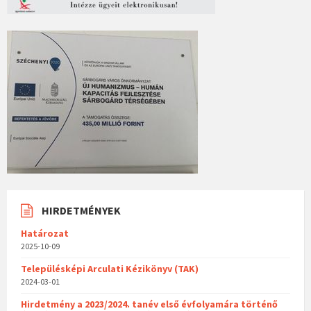
HIRDETMÉNYEK
Határozat
2025-10-09
Településképi Arculati Kézikönyv (TAK)
2024-03-01
Hirdetmény a 2023/2024. tanév első évfolyamára történő