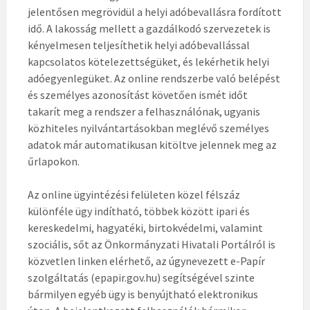
jelentősen megrövidül a helyi adóbevallásra fordított
idő. A lakosság mellett a gazdálkodó szervezetek is
kényelmesen teljesíthetik helyi adóbevallással
kapcsolatos kötelezettségüket, és lekérhetik helyi
adóegyenlegüket. Az online rendszerbe való belépést
és személyes azonosítást követően ismét időt
takarít meg a rendszer a felhasználónak, ugyanis
közhiteles nyilvántartásokban meglévő személyes
adatok már automatikusan kitöltve jelennek meg az
űrlapokon.
Az online ügyintézési felületen közel félszáz
különféle ügy indítható, többek között ipari és
kereskedelmi, hagyatéki, birtokvédelmi, valamint
szociális, sőt az Önkormányzati Hivatali Portálról is
közvetlen linken elérhető, az úgynevezett e-Papír
szolgáltatás (epapir.gov.hu) segítségével szinte
bármilyen egyéb ügy is benyújtható elektronikus