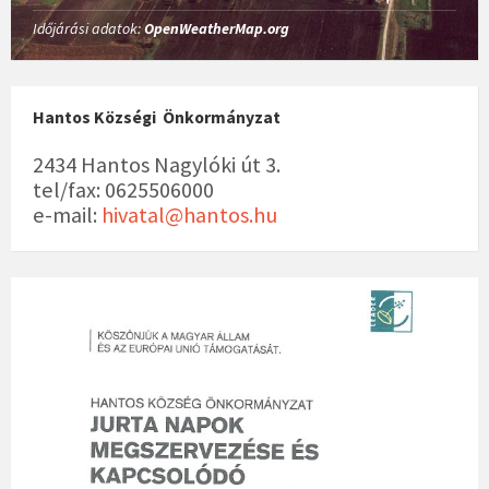
g
Időjárási adatok:
OpenWeatherMap.org
á
c
i
ó
Hantos Községi Önkormányzat
2434 Hantos Nagylóki út 3.
tel/fax: 0625506000
e-mail:
hivatal@hantos.hu