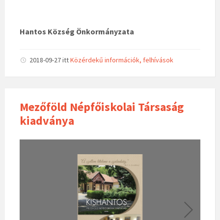
Hantos Község Önkormányzata
2018-09-27
itt
Közérdekű információk, felhívások
Mezőföld Népfőiskolai Társaság
kiadványa