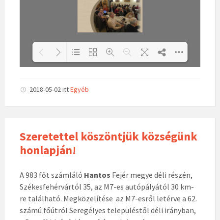
Loading PDF 100% ...
2018-05-02
itt
Egyéb
Szeretettel köszöntjük községünk
honlapján!
A 983 főt számláló
Hantos
Fejér megye déli részén,
Székesfehérvártól 35, az M7-es autópályától 30 km-
re található. Megközelítése az M7-esről letérve a 62.
számú főútról Seregélyes településtől déli irányban,