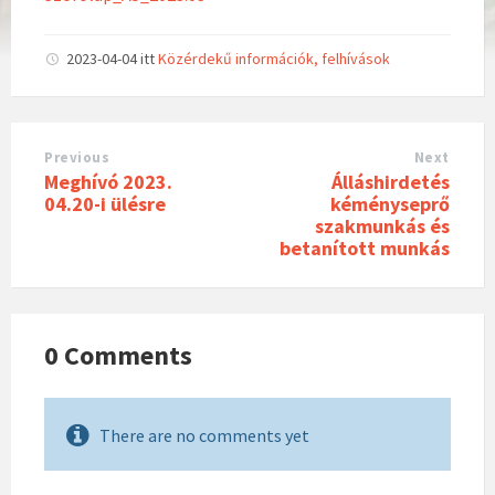
2023-04-04
itt
Közérdekű információk, felhívások
Previous
Next
Meghívó 2023.
Álláshirdetés
04.20-i ülésre
kéményseprő
szakmunkás és
betanított munkás
0 Comments
There are no comments yet