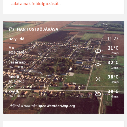
adatainak feldolgozását
.
HANTOS IDŐJÁRÁSA
11:27
Helyi idő
21°C
Ma
2026-08-08
2m/s
32°C
vasárnap
2026-08-09
1m/s
38°C
hétfő
2026-08-10
3m/s
39°C
kedd
2026-08-11
4m/s
Időjárási adatok:
OpenWeatherMap.org