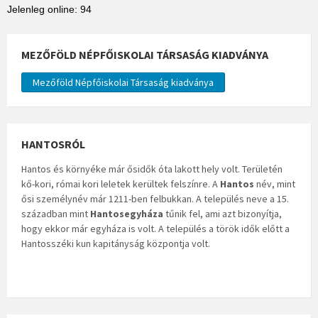
Jelenleg online: 94
MEZŐFÖLD NÉPFŐISKOLAI TÁRSASÁG KIADVÁNYA
Mezőföld Népfőiskolai Társaság kiadványa
HANTOSRÓL
Hantos és környéke már ősidők óta lakott hely volt. Területén
kő-kori, római kori leletek kerültek felszínre. A
Hantos
név, mint
ősi személynév már 1211-ben felbukkan. A település neve a 15.
században mint
Hantosegyháza
tűnik fel, ami azt bizonyítja,
hogy ekkor már egyháza is volt. A település a török idők előtt a
Hantosszéki kun kapitányság központja volt.