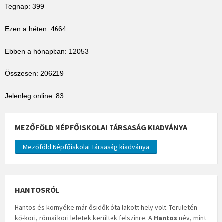
Tegnap: 399
Ezen a héten: 4664
Ebben a hónapban: 12053
Összesen: 206219
Jelenleg online: 83
MEZŐFÖLD NÉPFŐISKOLAI TÁRSASÁG KIADVÁNYA
Mezőföld Népfőiskolai Társaság kiadványa
HANTOSRÓL
Hantos és környéke már ősidők óta lakott hely volt. Területén
kő-kori, római kori leletek kerültek felszínre. A
Hantos
név, mint