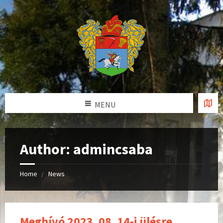
MENU
Author: admincsaba
Home
News
Meghívó 2023. 08. 14-i ülésre