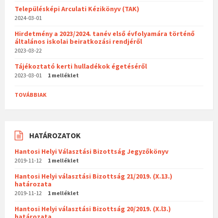
Településképi Arculati Kézikönyv (TAK)
2024-03-01
Hirdetmény a 2023/2024. tanév első évfolyamára történő
általános iskolai beiratkozási rendjéről
2023-03-22
Tájékoztató kerti hulladékok égetéséről
2023-03-01
1 melléklet
TOVÁBBIAK
HATÁROZATOK
Hantosi Helyi Választási Bizottság Jegyzőkönyv
2019-11-12
1 melléklet
Hantosi Helyi választási Bizottság 21/2019. (X.13.)
határozata
2019-11-12
1 melléklet
Hantosi Helyi választási Bizottság 20/2019. (X.l3.)
határozata