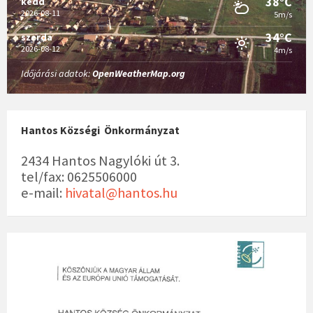
38°C
kedd
a
2026-08-11
5m/s
v
34°C
szerda
i
2026-08-12
4m/s
g
Időjárási adatok:
OpenWeatherMap.org
á
c
i
ó
Hantos Községi Önkormányzat
2434 Hantos Nagylóki út 3.
tel/fax: 0625506000
e-mail:
hivatal@hantos.hu