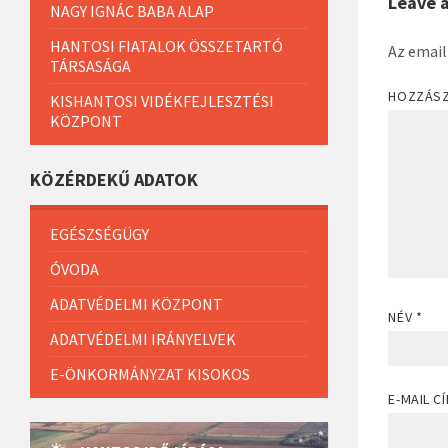
Leave 
NAGY IGNÁC BABA ALAP
HANTOSI FIATALOK ÖSSZETARTÓ
Az email
TÁRSASÁGA
HOZZÁS
KISHANTOSI VIDÉKFEJLESZTÉSI
KÖZPONT
KÖZÉRDEKŰ ADATOK
EGÉSZSÉGÜGY
ÓVODA
ADATVÉDELMI KÖZPONT
NÉV
*
ADATVÉDELMI IRÁNYELVEK
E-ÖNKORMÁNYZAT KISOKOS
E-MAIL C