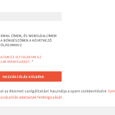
 EMAIL CÍMEM, ÉS WEBOLDALCÍMEM
 A BÖNGÉSZŐBEN A KÖVETKEZŐ
ZÓLÁSOMHOZ.
ASTAM ÉS ELFOGADOM AZ
LMI IRÁNYELVEKET.
*
dal az Akismet szolgáltatást használja a spam csökkentésére.
Ism
zzászólás adatainak feldolgozását
.