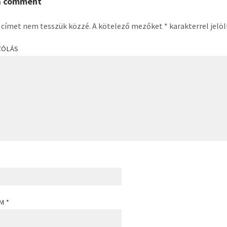
a comment
 címet nem tesszük közzé.
A kötelező mezőket
*
karakterrel jelö
ZÓLÁS
ÍM
*