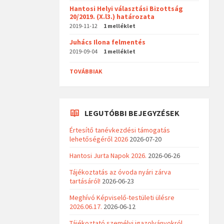
Hantosi Helyi választási Bizottság
20/2019. (X.l3.) határozata
2019-11-12
1 melléklet
Juhács Ilona felmentés
2019-09-04
1 melléklet
TOVÁBBIAK
LEGUTÓBBI BEJEGYZÉSEK
Értesítő tanévkezdési támogatás
lehetőségéről 2026
2026-07-20
Hantosi Jurta Napok 2026.
2026-06-26
Tájékoztatás az óvoda nyári zárva
tartásáról!
2026-06-23
Meghívó Képviselő-testületi ülésre
2026.06.17.
2026-06-12
Tájékoztató személyi igazolványokról