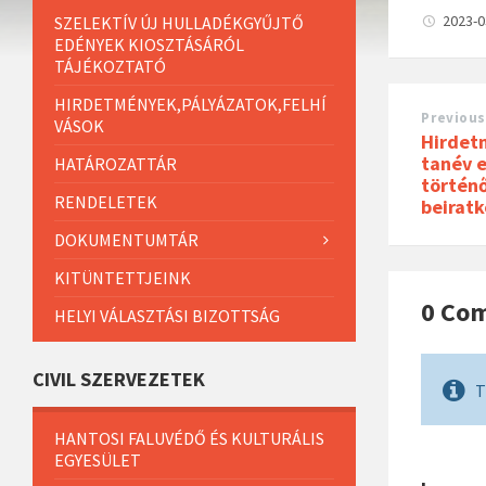
2023-
SZELEKTÍV ÚJ HULLADÉKGYŰJTŐ
EDÉNYEK KIOSZTÁSÁRÓL
TÁJÉKOZTATÓ
HIRDETMÉNYEK,PÁLYÁZATOK,FELHÍ
Previous
VÁSOK
Hirdet
tanév 
HATÁROZATTÁR
történő
RENDELETEK
beiratk
DOKUMENTUMTÁR
KITÜNTETTJEINK
0 Co
HELYI VÁLASZTÁSI BIZOTTSÁG
CIVIL SZERVEZETEK
T
HANTOSI FALUVÉDŐ ÉS KULTURÁLIS
EGYESÜLET