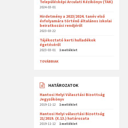
Településképi Arculati Kézikönyv (TAK)
2024-03-01
Hirdetmény a 2023/2024. tanév első
évfolyamára történő általános iskolai
beiratkozási rendjéről
2023-03-22
Tájékoztató kerti hulladékok
égetéséről
2023-03-01
1 melléklet
TOVÁBBIAK
HATÁROZATOK
Hantosi Helyi Választási Bizottság
Jegyzőkönyv
2019-11-12
1 melléklet
Hantosi Helyi választási Bizottság
21/2019. (X.13.) határozata
2019-11-12
1 melléklet