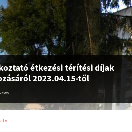
koztató étkezési térítési díjak
ozásáról 2023.04.15-től
News
tato