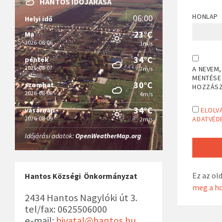
HANTOS IDŐJÁRÁSA
HONLAP
06:00
Helyi idő
23°C
Ma
2026-08-06
1m/s
34°C
péntek
2026-08-07
A NEVEM,
7m/s
MENTÉSE
30°C
szombat
HOZZÁS
2026-08-08
4m/s
34°C
vasárnap
ELOLV
2026-08-09
ADATVÉDE
2m/s
Időjárási adatok:
OpenWeatherMap.org
Ez az ol
Hantos Községi Önkormányzat
meg a ho
2434 Hantos Nagylóki út 3.
tel/fax: 0625506000
e-mail:
hivatal@hantos.hu