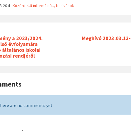
03-20
itt
Közérdekű információk, felhívások
mény a 2023/2024.
Meghívó 2023.03.13-i
első évfolyamára
 általános iskolai
ozási rendjéről
mments
here are no comments yet