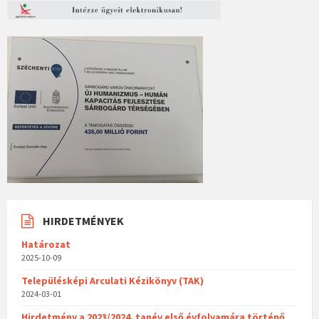
HIRDETMÉNYEK
Határozat
2025-10-09
Településképi Arculati Kézikönyv (TAK)
2024-03-01
Hirdetmény a 2023/2024. tanév első évfolyamára történő