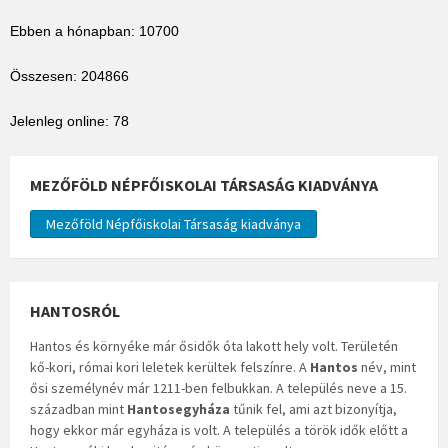
Ebben a hónapban: 10700
Összesen: 204866
Jelenleg online: 78
MEZŐFÖLD NÉPFŐISKOLAI TÁRSASÁG KIADVÁNYA
Mezőföld Népfőiskolai Társaság kiadványa
HANTOSRÓL
Hantos és környéke már ősidők óta lakott hely volt. Területén
kő-kori, római kori leletek kerültek felszínre. A
Hantos
név, mint
ősi személynév már 1211-ben felbukkan. A település neve a 15.
században mint
Hantosegyháza
tűnik fel, ami azt bizonyítja,
hogy ekkor már egyháza is volt. A település a török idők előtt a