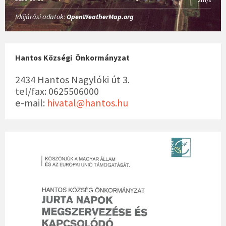
Időjárási adatok:
OpenWeatherMap.org
Hantos Községi Önkormányzat
2434 Hantos Nagylóki út 3.
tel/fax: 0625506000
e-mail:
hivatal@hantos.hu