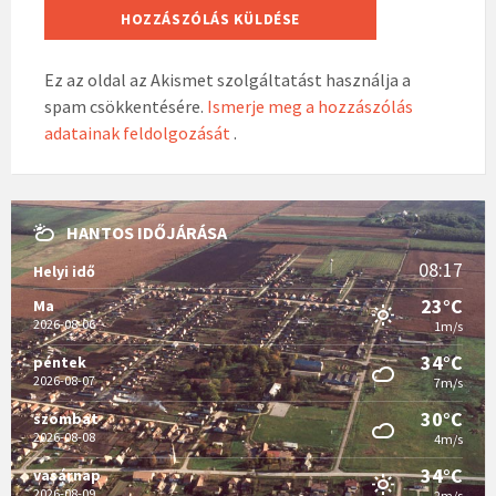
Ez az oldal az Akismet szolgáltatást használja a
spam csökkentésére.
Ismerje meg a hozzászólás
adatainak feldolgozását
.
HANTOS IDŐJÁRÁSA
08:17
Helyi idő
23°C
Ma
2026-08-06
1m/s
34°C
péntek
2026-08-07
7m/s
30°C
szombat
2026-08-08
4m/s
34°C
vasárnap
2026-08-09
2m/s