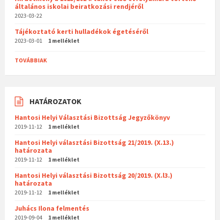
általános iskolai beiratkozási rendjéről
2023-03-22
Tájékoztató kerti hulladékok égetéséről
2023-03-01
1 melléklet
TOVÁBBIAK
HATÁROZATOK
Hantosi Helyi Választási Bizottság Jegyzőkönyv
2019-11-12
1 melléklet
Hantosi Helyi választási Bizottság 21/2019. (X.13.)
határozata
2019-11-12
1 melléklet
Hantosi Helyi választási Bizottság 20/2019. (X.l3.)
határozata
2019-11-12
1 melléklet
Juhács Ilona felmentés
2019-09-04
1 melléklet