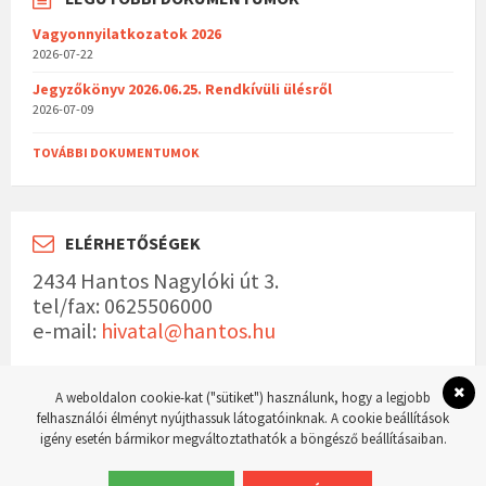
Vagyonnyilatkozatok 2026
2026-07-22
Jegyzőkönyv 2026.06.25. Rendkívüli ülésről
2026-07-09
TOVÁBBI DOKUMENTUMOK
ELÉRHETŐSÉGEK
2434 Hantos Nagylóki út 3.
tel/fax: 0625506000
e-mail:
hivatal@hantos.hu
A weboldalon cookie-kat ("sütiket") használunk, hogy a legjobb
felhasználói élményt nyújthassuk látogatóinknak. A cookie beállítások
igény esetén bármikor megváltoztathatók a böngésző beállításaiban.
© 2023 Hantos község hivatalos weboldala Készítette:
WordPress Master weboldal
készítés