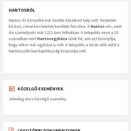
HANTOSRÓL
Hantos és környéke már ősidők óta lakott hely volt. Területén
kő-kori, római kori leletek kerültek felszínre. A
Hantos
név, mint
ősi személynév már 1211-ben felbukkan. A település neve a 15.
században mint
Hantosegyháza
tűnik fel, ami azt bizonyítja,
hogy ekkor már egyháza is volt. A település a török idők előtt a
Hantosszéki kun kapitányság központja volt.
KÖZELGŐ ESEMÉNYEK
Jelenleg nincs közelgő esemény
LEGUTÓBBI DOKUMENTUMOK