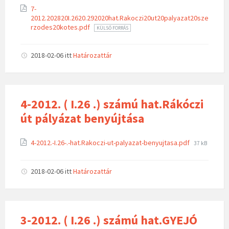
7-
2012.202820I.2620.292020hat.Rakoczi20ut20palyazat20sze
rzodes20kotes.pdf
KÜLSŐ FORRÁS
2018-02-06
itt
Határozattár
4-2012. ( I.26 .) számú hat.Rákóczi
út pályázat benyújtása
4-2012.-I.26-.-hat.Rakoczi-ut-palyazat-benyujtasa.pdf
37 kB
2018-02-06
itt
Határozattár
3-2012. ( I.26 .) számú hat.GYEJÓ