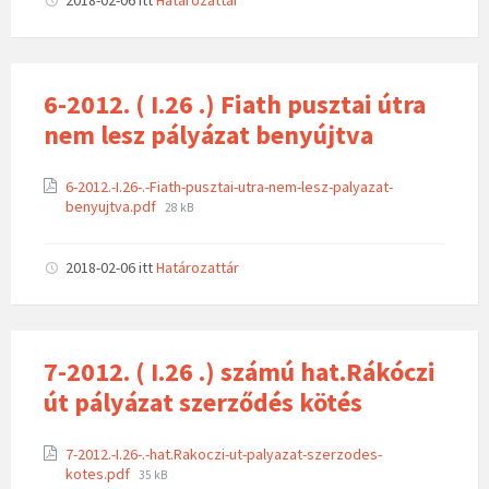
6-2012. ( I.26 .) Fiath pusztai útra
nem lesz pályázat benyújtva
6-2012.-I.26-.-Fiath-pusztai-utra-nem-lesz-palyazat-
benyujtva.pdf
28 kB
2018-02-06
itt
Határozattár
7-2012. ( I.26 .) számú hat.Rákóczi
út pályázat szerződés kötés
7-2012.-I.26-.-hat.Rakoczi-ut-palyazat-szerzodes-
kotes.pdf
35 kB