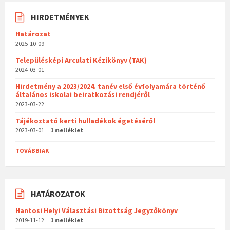
HIRDETMÉNYEK
Határozat
2025-10-09
Településképi Arculati Kézikönyv (TAK)
2024-03-01
Hirdetmény a 2023/2024. tanév első évfolyamára történő
általános iskolai beiratkozási rendjéről
2023-03-22
Tájékoztató kerti hulladékok égetéséről
2023-03-01
1 melléklet
TOVÁBBIAK
HATÁROZATOK
Hantosi Helyi Választási Bizottság Jegyzőkönyv
2019-11-12
1 melléklet