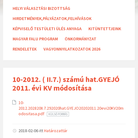
a
t
HELYI VÁLASZTÁSI BIZOTTSÁG
e
g
HIRDETMÉNYEK,PÁLYÁZATOK,FELHÍVÁSOK
o
r
KÉPVISELŐ TESTÜLETI ÜLÉS ANYAGA
KITÜNTETTJEINK
i
e
MAGYAR FALU PROGRAM
ÖNKORMÁNYZAT
s
:
RENDELETEK
VAGYONNYILATKOZATOK 2026
10-2012. ( II.7.) számú hat.GYEJÓ
2011. évi KV módosítása
10-
2012.202820II.7.292020hat.GYEJO20202011.20evi20KV20m
odositasa.pdf
KÜLSŐ FORRÁS
2018-02-06
itt
Határozattár