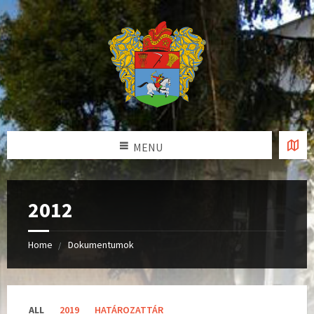
MENU
2012
Home
Dokumentumok
C
ALL
2019
HATÁROZATTÁR