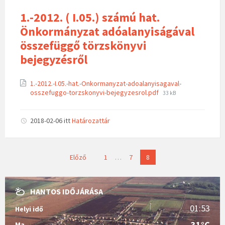
1.-2012. ( I.05.) számú hat.
Önkormányzat adóalanyiságával
összefüggő törzskönyvi
bejegyzésről
1.-2012.-I.05.-hat.-Onkormanyzat-adoalanyisagaval-
osszefuggo-torzskonyvi-bejegyzesrol.pdf
33 kB
2018-02-06
itt
Határozattár
B
Előző
1
…
7
8
e
j
HANTOS IDŐJÁRÁSA
e
g
01:53
Helyi idő
y
31°C
Ma