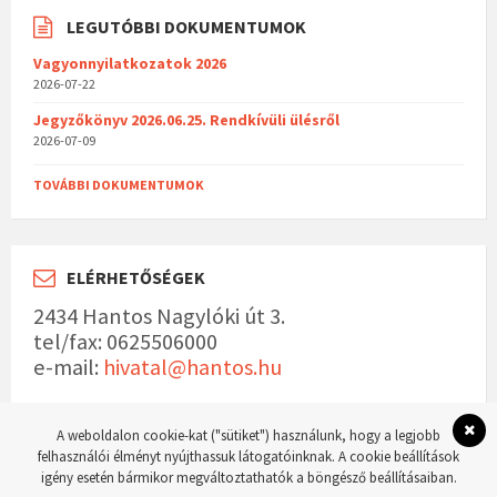
LEGUTÓBBI DOKUMENTUMOK
Vagyonnyilatkozatok 2026
2026-07-22
Jegyzőkönyv 2026.06.25. Rendkívüli ülésről
2026-07-09
TOVÁBBI DOKUMENTUMOK
ELÉRHETŐSÉGEK
2434 Hantos Nagylóki út 3.
tel/fax: 0625506000
e-mail:
hivatal@hantos.hu
A weboldalon cookie-kat ("sütiket") használunk, hogy a legjobb
felhasználói élményt nyújthassuk látogatóinknak. A cookie beállítások
igény esetén bármikor megváltoztathatók a böngésző beállításaiban.
© 2023 Hantos község hivatalos weboldala Készítette:
WordPress Master weboldal