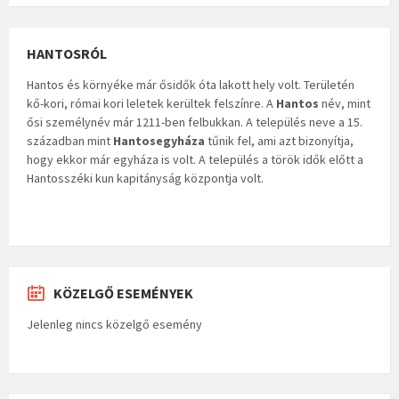
HANTOSRÓL
Hantos és környéke már ősidők óta lakott hely volt. Területén
kő-kori, római kori leletek kerültek felszínre. A
Hantos
név, mint
ősi személynév már 1211-ben felbukkan. A település neve a 15.
században mint
Hantosegyháza
tűnik fel, ami azt bizonyítja,
hogy ekkor már egyháza is volt. A település a török idők előtt a
Hantosszéki kun kapitányság központja volt.
KÖZELGŐ ESEMÉNYEK
Jelenleg nincs közelgő esemény