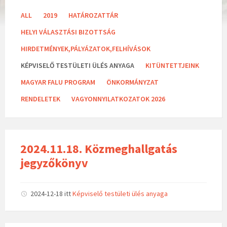
C
ALL
2019
HATÁROZATTÁR
a
t
HELYI VÁLASZTÁSI BIZOTTSÁG
e
g
HIRDETMÉNYEK,PÁLYÁZATOK,FELHÍVÁSOK
o
r
KÉPVISELŐ TESTÜLETI ÜLÉS ANYAGA
KITÜNTETTJEINK
i
e
MAGYAR FALU PROGRAM
ÖNKORMÁNYZAT
s
:
RENDELETEK
VAGYONNYILATKOZATOK 2026
2024.11.18. Közmeghallgatás
jegyzőkönyv
2024-12-18
itt
Képviselő testületi ülés anyaga