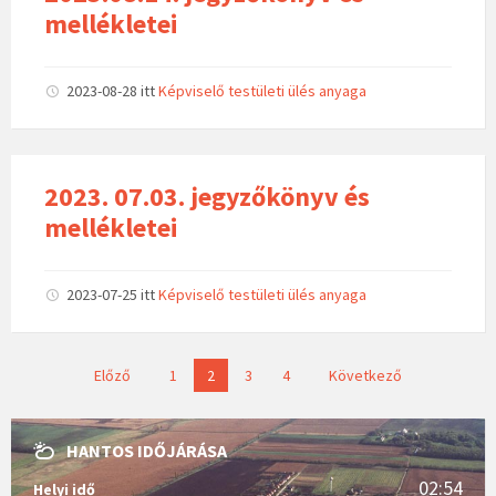
mellékletei
2023-08-28
itt
Képviselő testületi ülés anyaga
2023. 07.03. jegyzőkönyv és
mellékletei
2023-07-25
itt
Képviselő testületi ülés anyaga
B
Előző
1
2
3
4
Következő
e
j
HANTOS IDŐJÁRÁSA
e
g
02:54
Helyi idő