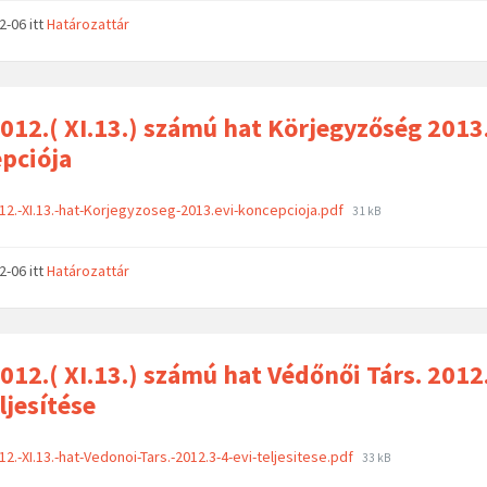
02-06
itt
Határozattár
012.( XI.13.) számú hat Körjegyzőség 2013
pciója
12.-XI.13.-hat-Korjegyzoseg-2013.evi-koncepcioja.pdf
31 kB
02-06
itt
Határozattár
012.( XI.13.) számú hat Védőnői Társ. 2012
ljesítése
12.-XI.13.-hat-Vedonoi-Tars.-2012.3-4-evi-teljesitese.pdf
33 kB