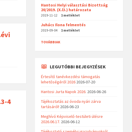
Hantosi Helyi választási Bizottság
20/2019. (X.l3.) határozata
2019-11-12
1 melléklet
Juhács Ilona felmentés
2019-09-04
1 melléklet
.évi
TOVÁBBIAK
LEGUTÓBBI BEJEGYZÉSEK
Értesítő tanévkezdési támogatás
lehetőségéről 2026
2026-07-20
Hantosi Jurta Napok 2026.
2026-06-26
.3-4
Tájékoztatás az óvoda nyári zárva
tartásáról!
2026-06-23
Meghívó Képviselő-testületi ülésre
2026.06.17.
2026-06-12
Tájékoztató személyi igazolványokról