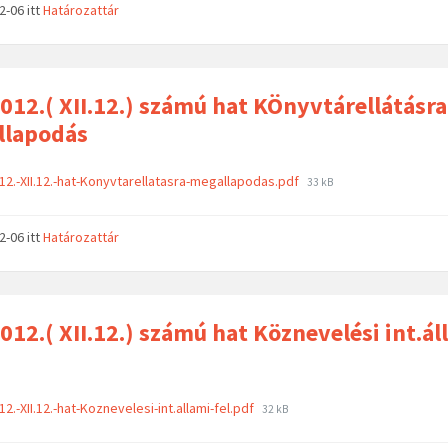
02-06
itt
Határozattár
012.( XII.12.) számú hat KÖnyvtárellátásra
llapodás
12.-XII.12.-hat-Konyvtarellatasra-megallapodas.pdf
33 kB
02-06
itt
Határozattár
012.( XII.12.) számú hat Köznevelési int.ál
12.-XII.12.-hat-Koznevelesi-int.allami-fel.pdf
32 kB