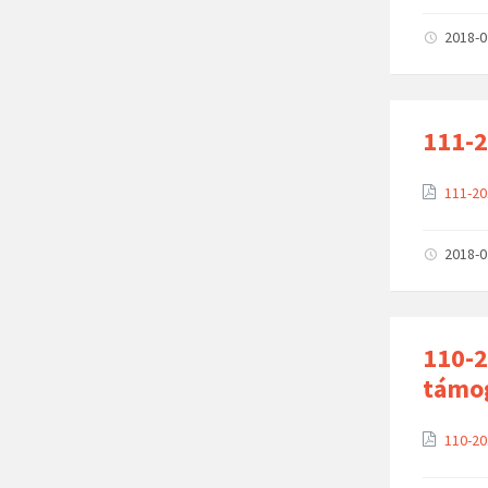
2018-
111-2
111-20
2018-
110-2
támog
110-20