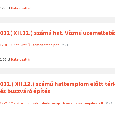
02-06
itt
Határozattár
012( XII.12.) számú hat. Vízmű üzemelteté
12-XII.12.-hat.-Vizmű-uzemeltetese.pdf
32 kB
02-06
itt
Határozattár
012.( XII.12.) számú hattemplom előtt tér
 és buszváró építés
12.-XII.12.-hattemplom-elott-terkoves-jarda-es-buszvaro-epites.pdf
32 kB