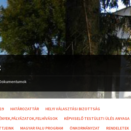
2
Dokumentumok
19
HATÁROZATTÁR
HELYI VÁLASZTÁSI BIZOTTSÁG
ÉNYEK,PÁLYÁZATOK,FELHÍVÁSOK
KÉPVISELŐ TESTÜLETI ÜLÉS ANYAGA
TTJEINK
MAGYAR FALU PROGRAM
ÖNKORMÁNYZAT
RENDELETEK