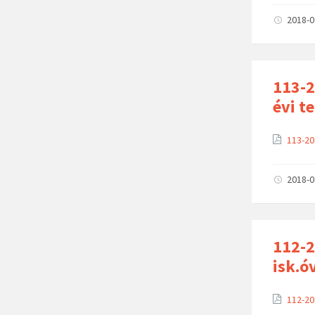
2018-
113-2
évi te
113-20
2018-
112-2
isk.ó
112-20