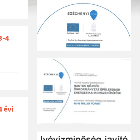
3-4
4 évi