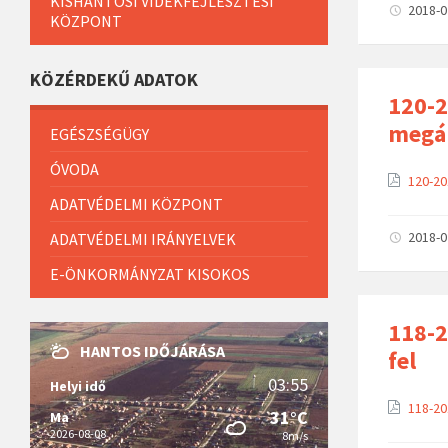
KISHANTOSI VIDÉKFEJLESZTÉSI
2018-
KÖZPONT
KÖZÉRDEKŰ ADATOK
120-2
megá
EGÉSZSÉGÜGY
ÓVODA
120-20
ADATVÉDELMI KÖZPONT
2018-
ADATVÉDELMI IRÁNYELVEK
E-ÖNKORMÁNYZAT KISOKOS
118-2
HANTOS IDŐJÁRÁSA
fel
03:55
Helyi idő
118-20
31°C
Ma
2026-08-08
8m/s