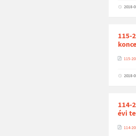
2018-
115-2
konce
115-20
2018-
114-2
évi te
114-20