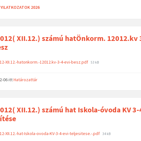
YILATKOZATOK 2026
012( XII.12.) számú hatÖnkorm. 12012.kv 
esz
12-XII.12.-hatonkorm.-12012.kv-3-4-evi-besz.pdf
53 kB
02-06
itt
Határozattár
012( XII.12.) számú hat Iskola-óvoda KV 3-
sítése
12-XII.12.-hat-Iskola-ovoda-KV-3-4-evi-teljesitese.-.pdf
34 kB