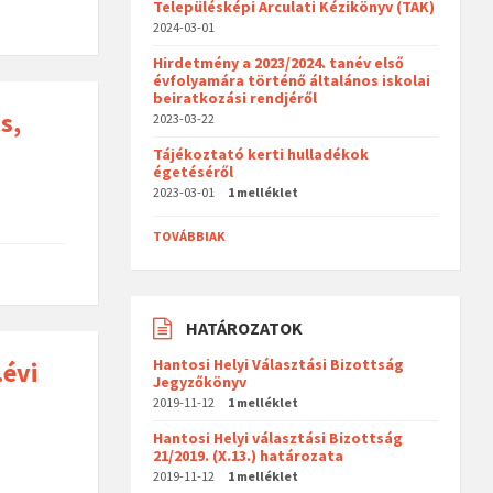
Településképi Arculati Kézikönyv (TAK)
2024-03-01
Hirdetmény a 2023/2024. tanév első
évfolyamára történő általános iskolai
beiratkozási rendjéről
s,
2023-03-22
Tájékoztató kerti hulladékok
égetéséről
2023-03-01
1 melléklet
TOVÁBBIAK
HATÁROZATOK
Hantosi Helyi Választási Bizottság
.évi
Jegyzőkönyv
2019-11-12
1 melléklet
Hantosi Helyi választási Bizottság
21/2019. (X.13.) határozata
2019-11-12
1 melléklet