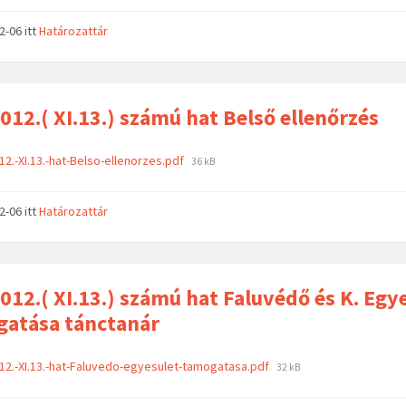
02-06
itt
Határozattár
012.( XI.13.) számú hat Belső ellenőrzés
12.-XI.13.-hat-Belso-ellenorzes.pdf
36 kB
02-06
itt
Határozattár
012.( XI.13.) számú hat Faluvédő és K. Egy
atása tánctanár
12.-XI.13.-hat-Faluvedo-egyesulet-tamogatasa.pdf
32 kB