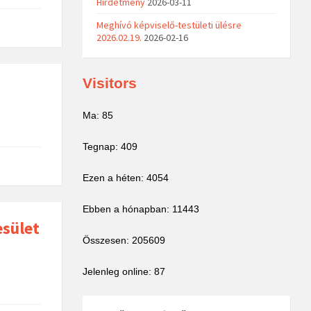
Hirdetmény
2026-03-11
Meghívó képviselő-testületi ülésre
2026.02.19.
2026-02-16
Visitors
Ma: 85
Tegnap: 409
Ezen a héten: 4054
Ebben a hónapban: 11443
esület
Összesen: 205609
Jelenleg online: 87