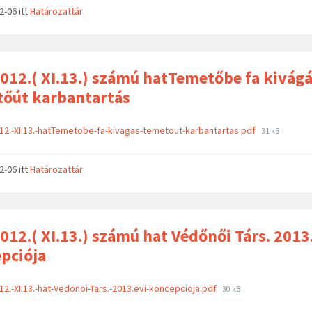
02-06
itt
Határozattár
012.( XI.13.) számú hatTemetőbe fa kivágá
őút karbantartás
12.-XI.13.-hatTemetobe-fa-kivagas-temetout-karbantartas.pdf
31 kB
02-06
itt
Határozattár
012.( XI.13.) számú hat Védőnői Társ. 2013
pciója
12.-XI.13.-hat-Vedonoi-Tars.-2013.evi-koncepcioja.pdf
30 kB