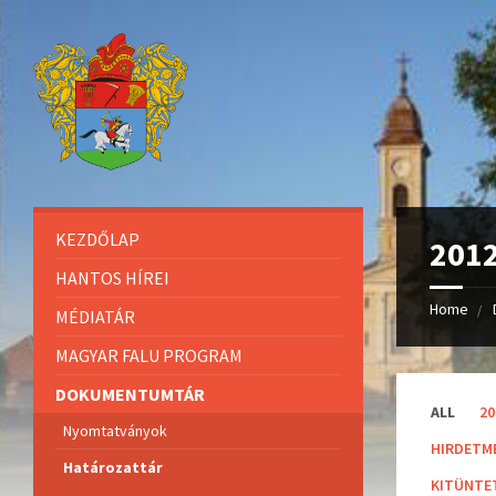
KEZDŐLAP
201
HANTOS HÍREI
Home
MÉDIATÁR
MAGYAR FALU PROGRAM
DOKUMENTUMTÁR
C
ALL
20
a
Nyomtatványok
t
HIRDETM
e
Határozattár
g
KITÜNTE