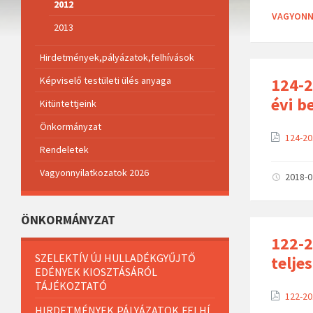
o
2012
r
VAGYONN
i
2013
e
s
:
Hirdetmények,pályázatok,felhívások
Képviselő testületi ülés anyaga
124-2
évi b
Kitüntettjeink
Önkormányzat
124-20
Rendeletek
Vagyonnyilatkozatok 2026
2018-
ÖNKORMÁNYZAT
122-2
SZELEKTÍV ÚJ HULLADÉKGYŰJTŐ
telje
EDÉNYEK KIOSZTÁSÁRÓL
TÁJÉKOZTATÓ
122-20
HIRDETMÉNYEK,PÁLYÁZATOK,FELHÍ