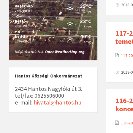
2018-
35°C
vasárnap
2026-08-09
1m/s
38°C
hétfő
2026-08-10
3m/s
117-2
40°C
kedd
temet
2026-08-11
4m/s
Időjárási adatok:
OpenWeatherMap.org
117-20
2018-
Hantos Községi Önkormányzat
2434 Hantos Nagylóki út 3.
tel/fax: 0625506000
116-2
e-mail:
hivatal@hantos.hu
konce
116-20