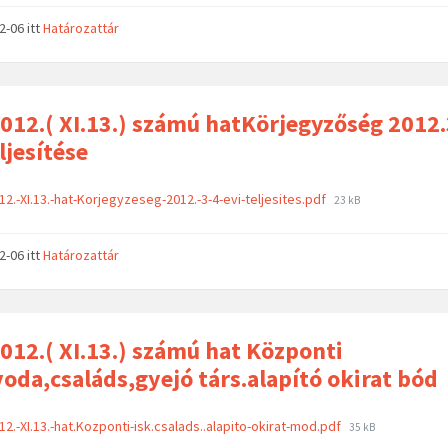
02-06
itt
Határozattár
012.( XI.13.) számú hatKörjegyzőség 2012.
ljesítése
12.-XI.13.-hat-Korjegyzeseg-2012.-3-4-evi-teljesites.pdf
23 kB
02-06
itt
Határozattár
012.( XI.13.) számú hat Központi
voda,családs,gyejó társ.alapító okirat bód
12.-XI.13.-hat.Kozponti-isk.csalads..alapito-okirat-mod.pdf
35 kB