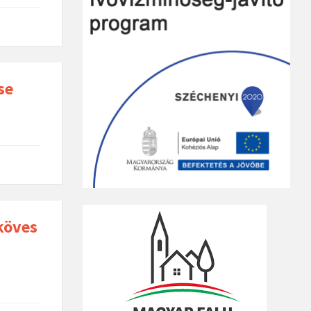
se
köves