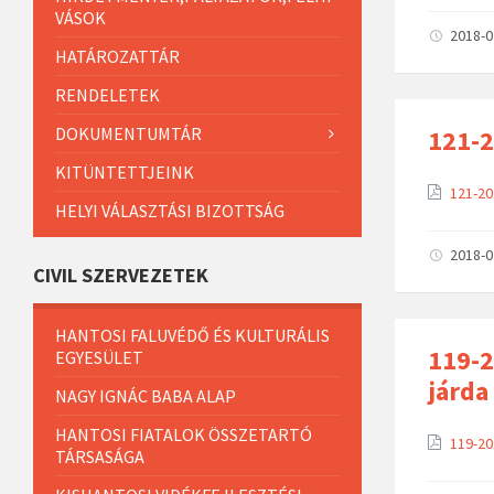
VÁSOK
2018-
HATÁROZATTÁR
RENDELETEK
DOKUMENTUMTÁR
121-2
KITÜNTETTJEINK
121-20
HELYI VÁLASZTÁSI BIZOTTSÁG
2018-
CIVIL SZERVEZETEK
HANTOSI FALUVÉDŐ ÉS KULTURÁLIS
119-2
EGYESÜLET
járda
NAGY IGNÁC BABA ALAP
HANTOSI FIATALOK ÖSSZETARTÓ
119-20
TÁRSASÁGA